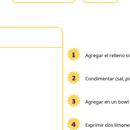
1
Agregar el relleno si
2
Condimentar (sal, pi
3
Agregar en un bowl c
4
Exprimir dos limones