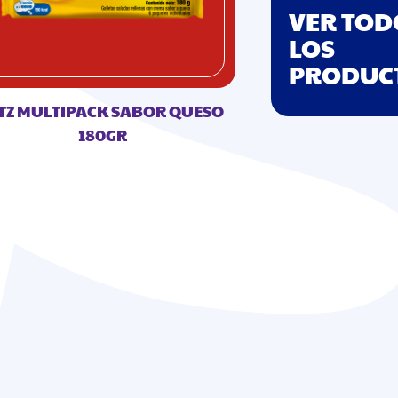
VER TOD
LOS
PRODUC
TZ MULTIPACK SABOR QUESO
180GR