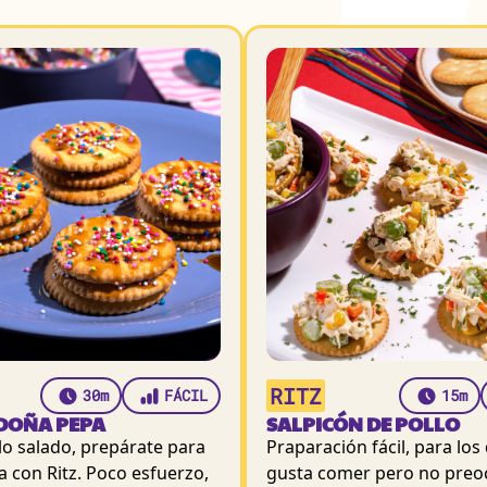
RITZ
30m
FÁCIL
15m
DOÑA PEPA
SALPICÓN DE POLLO
 lo salado, prepárate para
Praparación fácil, para los
a con Ritz. Poco esfuerzo,
gusta comer pero no pre