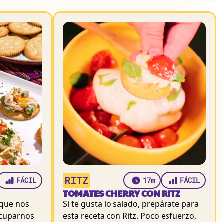
RITZ
FÁCIL
17m
FÁCIL
TOMATES CHERRY CON RITZ
 que nos
Si te gusta lo salado, prepárate para
ocuparnos
esta receta con Ritz. Poco esfuerzo,