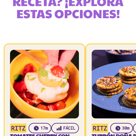
RECETA? ¡EXPLORA
ESTAS OPCIONES!
RITZ
RITZ
17m
FÁCIL
30m
TOMATES CHERRY CON
TURRÓN DOÑA 