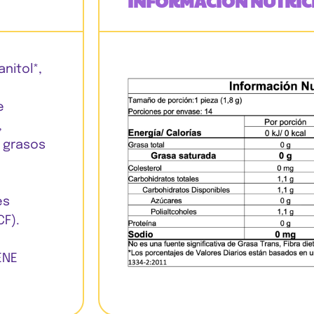
INFORMACIÓN NUTRIC
anitol*,
e
,
 grasos
es
CF).
ENE