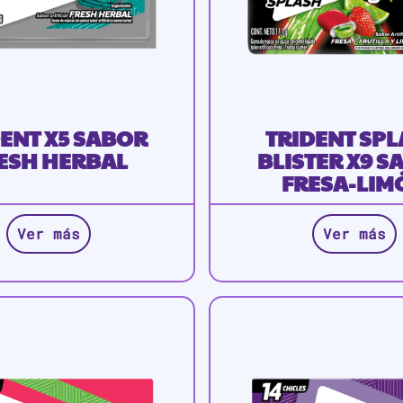
ENT X5 SABOR
TRIDENT SP
ESH HERBAL
BLISTER X9 S
FRESA-LIM
Ver más
Ver más