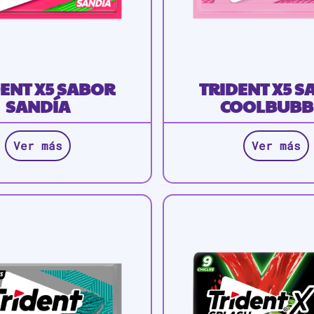
ENT X5 SABOR
TRIDENT X5 
SANDÍA
COOLBUBB
Ver más
Ver más