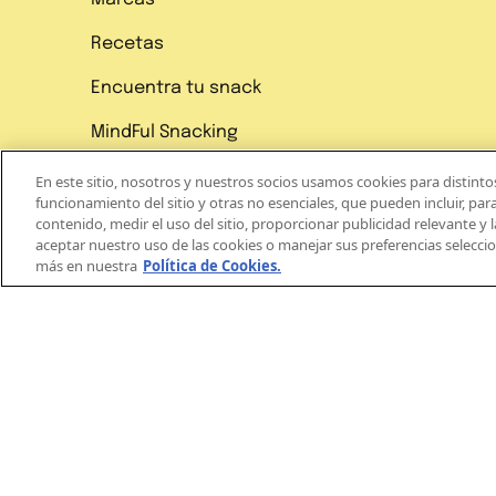
NUESTRO
Recetas
NEWSLETTER
Encuentra tu snack
Y
MindFul Snacking
ACCEDE
En este sitio, nosotros y nuestros socios usamos cookies para distinto
A
funcionamiento del sitio y otras no esenciales, que pueden incluir, para
contenido, medir el uso del sitio, proporcionar publicidad relevante y 
CONTENIDO
aceptar nuestro uso de las cookies o manejar sus preferencias selecc
más en nuestra
Política de Cookies.
EXCLUSIVO
PARA
TI!