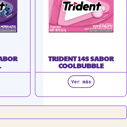
SABOR
TRIDENT 14S SABOR
L
COOLBUBBLE
Ver más