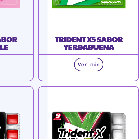
SABOR
TRIDENT X5 SABOR
LE
YERBABUENA
Ver más