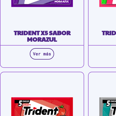
TRIDENT X5 SABOR
TRID
MORAZUL
Ver más