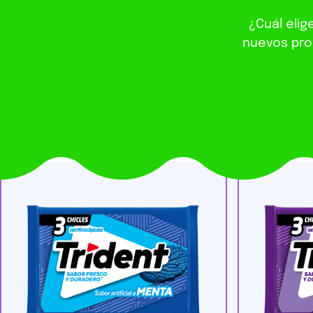
¿Cuál elig
nuevos prod