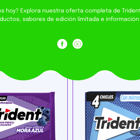
es hoy? Explora nuestra oferta completa de Trident
uctos, sabores de edición limitada e información 