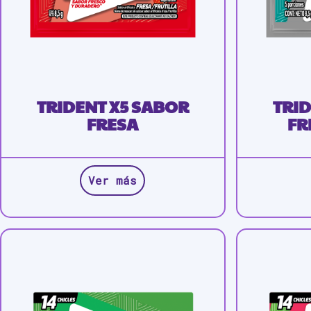
TRIDENT X5 SABOR
TRID
FRESA
FR
Ver más