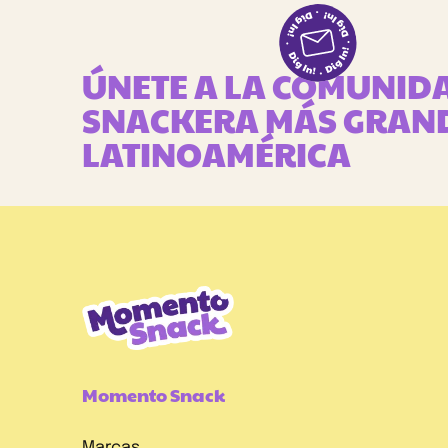
ÚNETE A LA COMUNID
SNACKERA MÁS GRAN
LATINOAMÉRICA
¡REGÍSTRATE
Momento Snack
A
Marcas