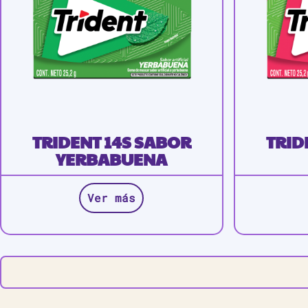
TRIDENT 14S SABOR
TRID
YERBABUENA
Ver más