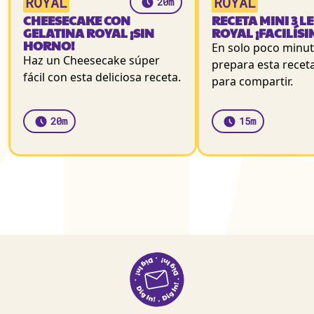
ROYAL
ROYAL
20m
CHEESECAKE CON
RECETA MINI 3 L
GELATINA ROYAL ¡SIN
ROYAL ¡FACILÍSI
HORNO!
En solo poco minu
Haz un Cheesecake súper
prepara esta receta
fácil con esta deliciosa receta.
para compartir.
20m
15m