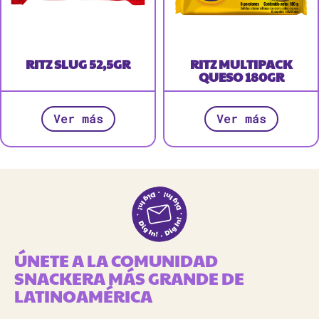
RITZ SLUG 52,5GR
RITZ MULTIPACK
QUESO 180GR
Ver más
Ver más
ÚNETE A LA COMUNIDAD
SNACKERA MÁS GRANDE DE
LATINOAMÉRICA