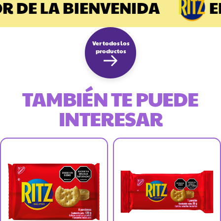
 DE LA BIENVENIDA
EL
Ver todos los
productos
TAMBIÉN TE PUEDE
INTERESAR