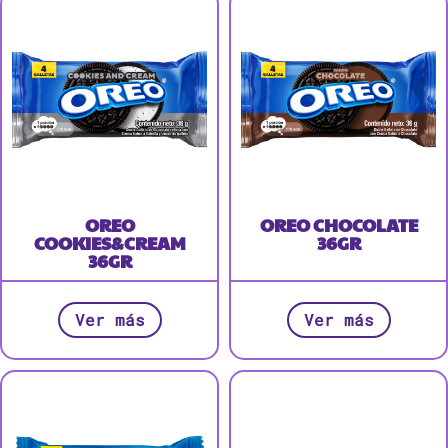
OREO
OREO CHOCOLATE
COOKIES&CREAM
36GR
36GR
Ver más
Ver más