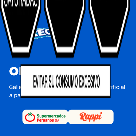
OREO BTS 108GR
Galletas rellenas con crema sabor artificial
a panqueque acaramelado.