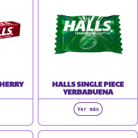
CHERRY
HALLS SINGLE PIECE
YERBABUENA
Ver más