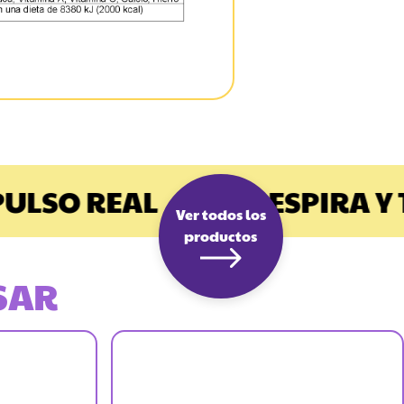
LSO REAL
RESPIRA Y T
Ver todos los
productos
SAR