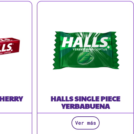
CHERRY
HALLS SINGLE PIECE
YERBABUENA
Ver más