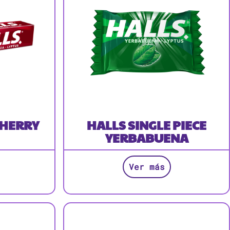
CHERRY
HALLS SINGLE PIECE
YERBABUENA
Ver más