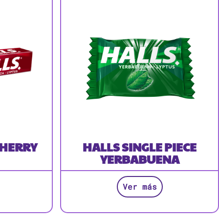
CHERRY
HALLS SINGLE PIECE
YERBABUENA
Ver más