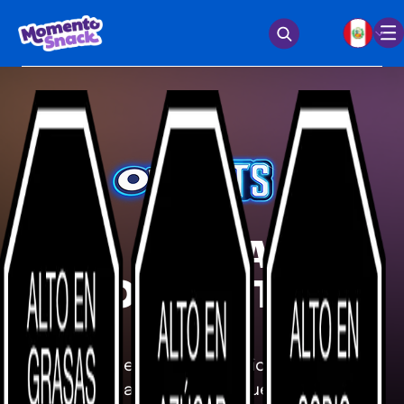
NUEVA
OREO BTS
Prueba nuestra galleta edición limitada.
Disfruta del sabor a panqueque acaramelado.