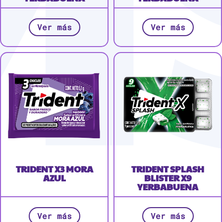
Ver más
Ver más
TRIDENT X3 MORA
TRIDENT SPLASH
AZUL
BLISTER X9
YERBABUENA
Ver más
Ver más