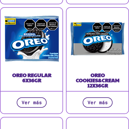
OREO REGULAR
OREO
6X36GR
COOKIES&CREAM
12X36GR
Ver más
Ver más