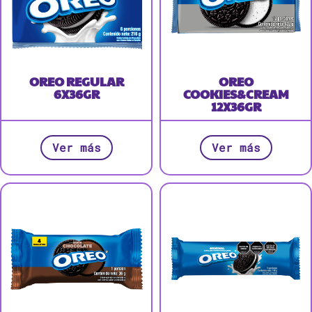
OREO REGULAR
OREO
6X36GR
COOKIES&CREAM
12X36GR
Ver más
Ver más