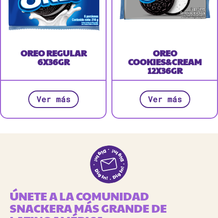
OREO REGULAR
OREO
6X36GR
COOKIES&CREAM
12X36GR
Ver más
Ver más
ÚNETE A LA COMUNIDAD
SNACKERA MÁS GRANDE DE