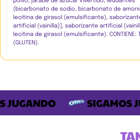
polvo, jarabe de azúcar invertido, leudantes
(bicarbonato de sodio, bicarbonato de amonio
lecitina de girasol (emulsificante), saborizant
artificial (vainilla)], saborizante artificial (vainil
lecitina de girasol (emulsificante). CONTIENE: 
(GLUTEN).
JUGANDO
SIGAMOS JU
TA