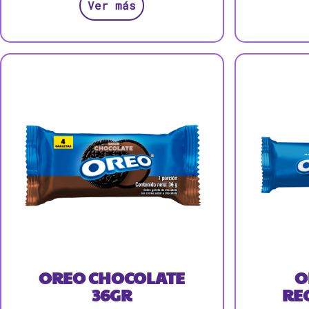
Ver más
OREO CHOCOLATE
O
36GR
RE