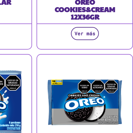
LAR
OREO
COOKIES&CREAM
12X36GR
Ver más