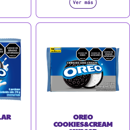
Ver más
LAR
OREO
COOKIES&CREAM