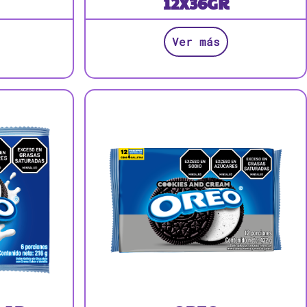
12X36GR
Ver más