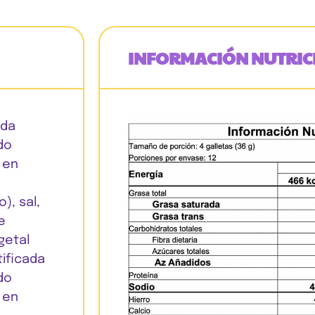
INFORMACIÓN NUTRIC
ada
ido
 en
), sal,
e
getal
tificada
ido
 en