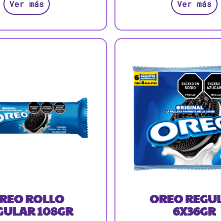
Ver más
Ver más
REO ROLLO
OREO REGU
GULAR 108GR
6X36GR