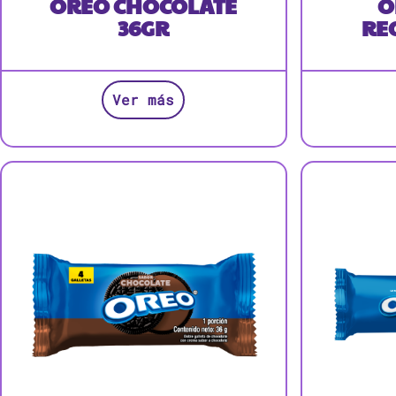
OREO CHOCOLATE
O
36GR
RE
Ver más