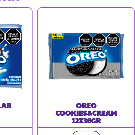
LAR
OREO
COOKIES&CREAM
12X36GR