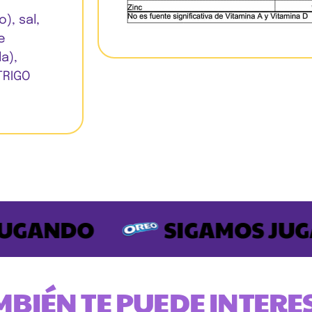
), sal,
e
la),
TRIGO
GANDO
SIGAMOS JUGA
MBIÉN TE PUEDE INTERE