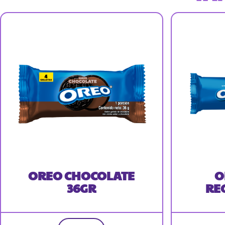
OREO CHOCOLATE
O
36GR
RE