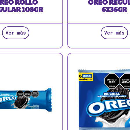
REO ROLLO
OREO REGU
GULAR 108GR
6X36GR
Ver más
Ver más