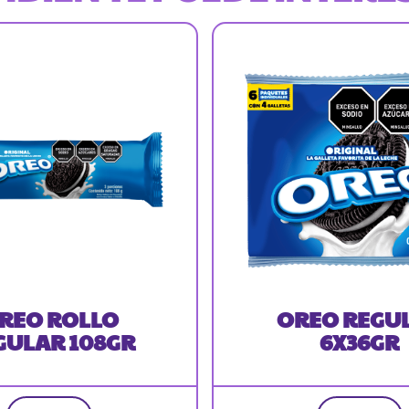
REO ROLLO
OREO REGU
GULAR 108GR
6X36GR