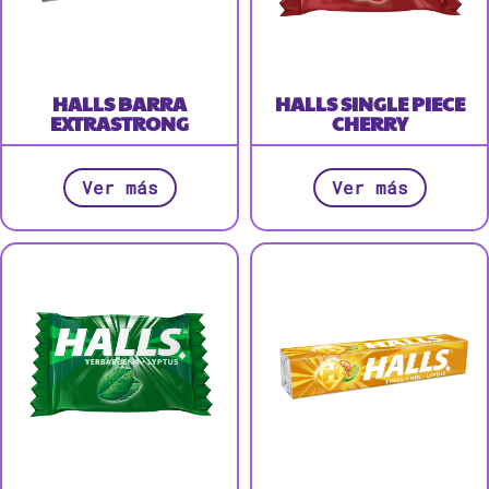
HALLS BARRA
HALLS SINGLE PIECE
EXTRASTRONG
CHERRY
Ver más
Ver más