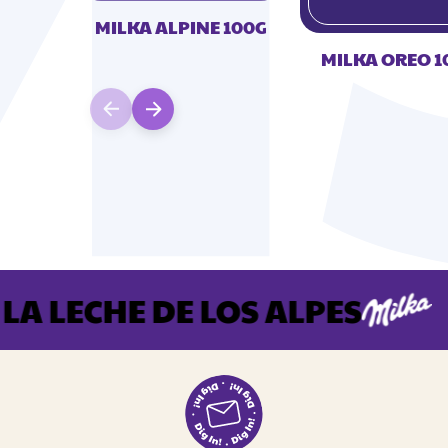
MILKA ALPINE 100G
MILKA OREO 1
 LECHE DE LOS ALPES
E