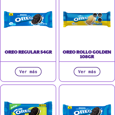
OREO REGULAR 54GR
OREO ROLLO GOLDEN
108GR
Ver más
Ver más