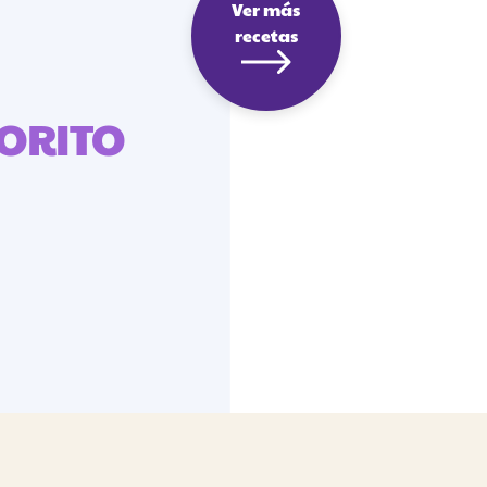
Ver más
recetas
VORITO