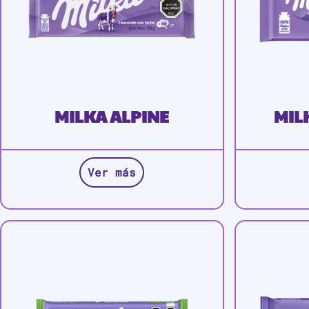
MILKA ALPINE
MIL
Ver más