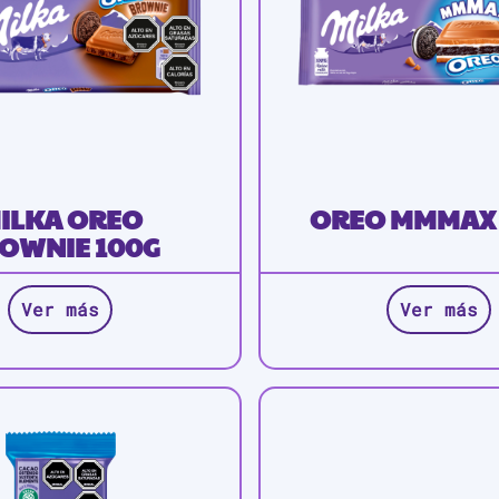
ILKA OREO
OREO MMMAX 
OWNIE 100G
Ver más
Ver más