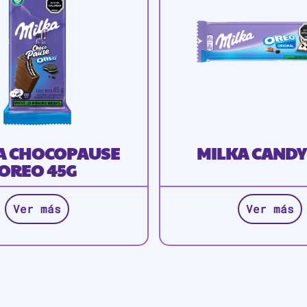
A CHOCOPAUSE
MILKA CANDY
OREO 45G
Ver más
Ver más