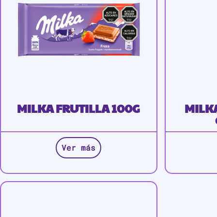
MILKA FRUTILLA 100G
MILK
Ver más