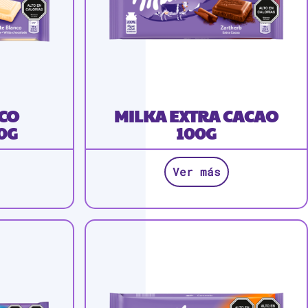
CO
MILKA EXTRA CACAO
0G
100G
Ver más