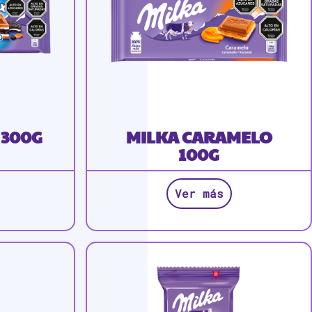
300G
MILKA CARAMELO
100G
Ver más