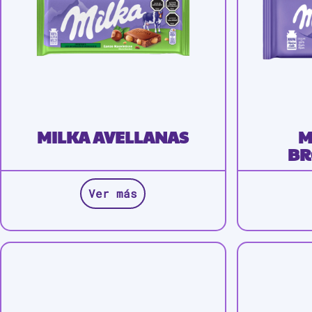
MILKA AVELLANAS
M
BR
Ver más