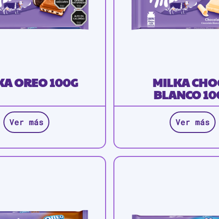
KA OREO 100G
MILKA CHO
BLANCO 10
Ver más
Ver más