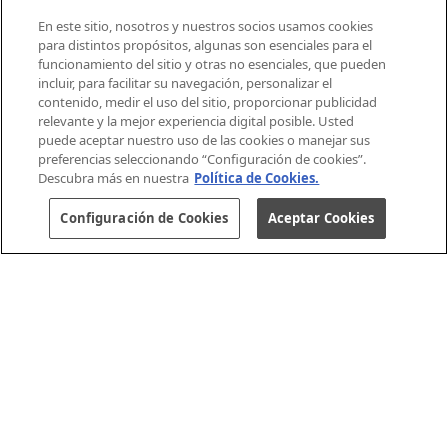
En este sitio, nosotros y nuestros socios usamos cookies
Aviso de Cookie
para distintos propósitos, algunas son esenciales para el
funcionamiento del sitio y otras no esenciales, que pueden
¡REGÍSTRATE
incluir, para facilitar su navegación, personalizar el
A
contenido, medir el uso del sitio, proporcionar publicidad
relevante y la mejor experiencia digital posible. Usted
NUESTRO
puede aceptar nuestro uso de las cookies o manejar sus
NEWSLETTER
preferencias seleccionando “Configuración de cookies”.
Y
Descubra más en nuestra
Política de Cookies.
ALIMENTO CON SELLO “ALTO EN”,
ACCEDE
EVITA SU CONSUMO.
Configuración de Cookies
Aceptar Cookies
A
Ministerio de Salud
CONTENIDO
EXCLUSIVO
PARA
TI!